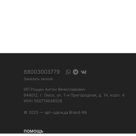
88003003779
Заказать звонок
ИП Рощин Антон Вячеславович
644012, г. Омск, ул. 1-я Пригородная, д. 14, корп. 4
ИНН 550714648508
© 2025 — арт-одежда Brand-RA
ПОМОЩЬ